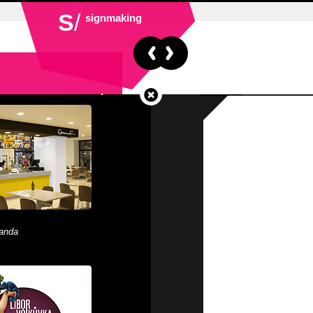
S
/
signmaking
Panda