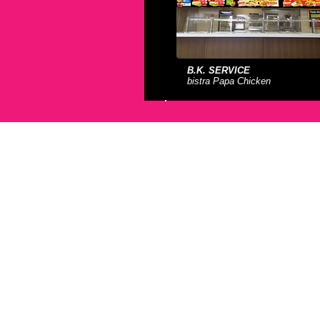
B.K. SERVICE
bistra Papa Chicken
HANÁK NÁBYTEK
Nerealizovaný návrh stánku pro 
Mobitex