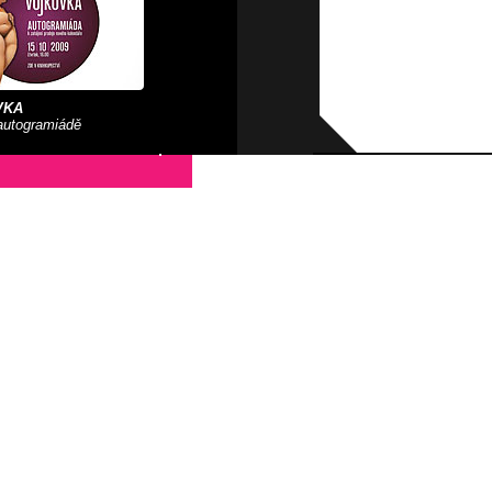
VKA
autogramiádě
tku