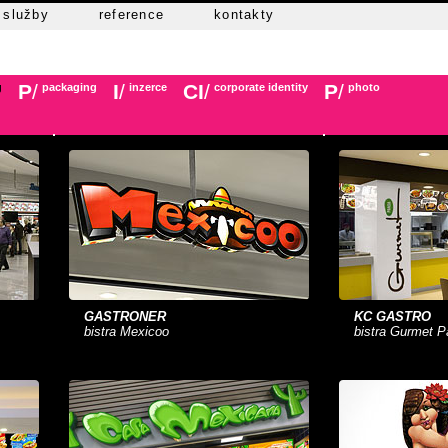
služby
reference
kontakty
P
/
I
/
CI
/
P
/
g
packaging
inzerce
corporate identity
photo
GASTRONER
KC GASTRO
bistra Mexicoo
bistra Gurmet 