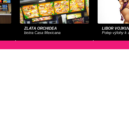
ZLATÁ ORCHIDEA
LIBOR VOJKŮ
bistra Casa Mexicana
Polep výlohy k 
PANDA TP
INSTYLE
veletrh
bistra Pho Food
Showroom náby