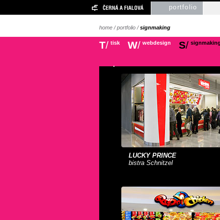
portfolio
home
/
portfolio
/
signmaking
T
/
W
/
S
/
tisk
webdesign
signmakin
LUCKY PRINCE
bistra Schnitzel