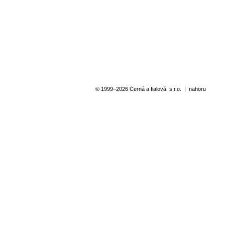
RIVA
H
Inzerce privátní kliniky
In
© 1999–2026 Černá a fialová, s.r.o.
|
nahoru