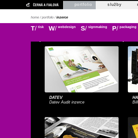
portfolio
služby
home
/
portfolio
/
inzerce
T
/
W
/
S
/
P
/
tisk
webdesign
signmaking
packaging
DATEV
HA
Datev Audit inzerce
Bi