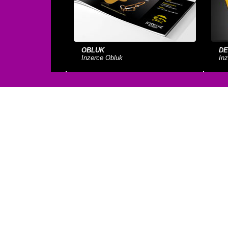
OBLUK
DE
Inzerce Obluk
Inz
HANÁK NÁBYTEK
RI
Inzerce nábytku a kuchyní
In