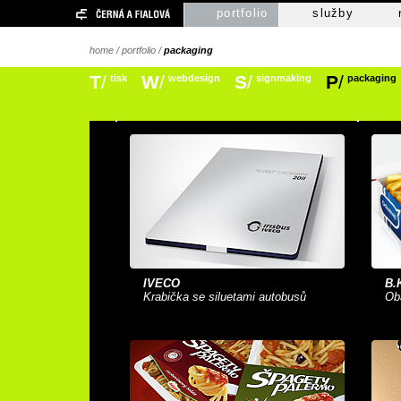
portfolio
služby
home
/
portfolio
/
packaging
T
/
W
/
S
/
P
/
tisk
webdesign
signmaking
packaging
IVECO
B.
Krabička se siluetami autobusů
Oba