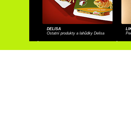
DELISA
LI
Ostatní produkty a lahůdky Delisa
Per
IVECO
NE
Krabička na cukrovinky s přáním
Pap