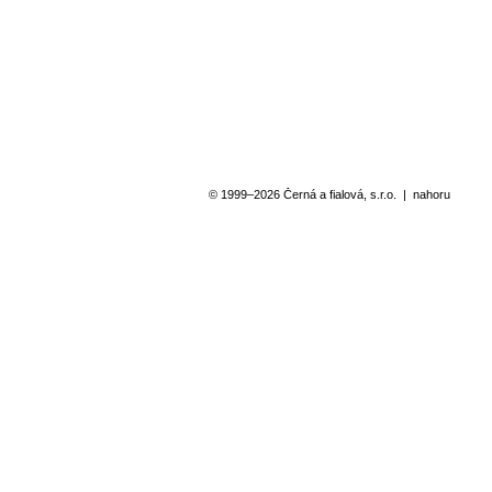
CZECH INVEST
NE
Facelift sídla společnosti
bis
© 1999–2026 Černá a fialová, s.r.o.
|
nahoru
ZLATÁ ORCHIDEA
AR
bistra Mixgrill
bis