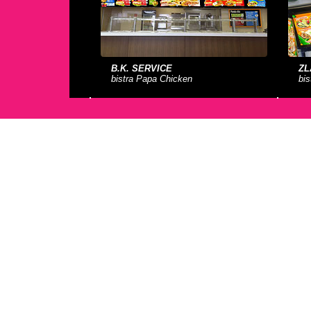
B.K. SERVICE
ZL
bistra Papa Chicken
bi
HANÁK NÁBYTEK
PA
Nerealizovaný návrh stánku pro veletrh
bi
Mobitex