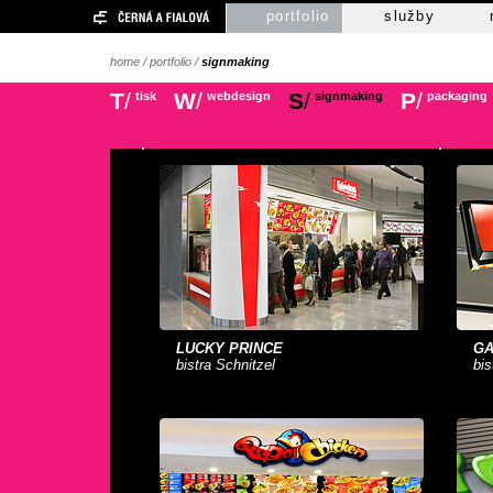
portfolio
služby
home
/
portfolio
/
signmaking
T
/
W
/
S
/
P
/
tisk
webdesign
signmaking
packaging
LUCKY PRINCE
G
bistra Schnitzel
bi