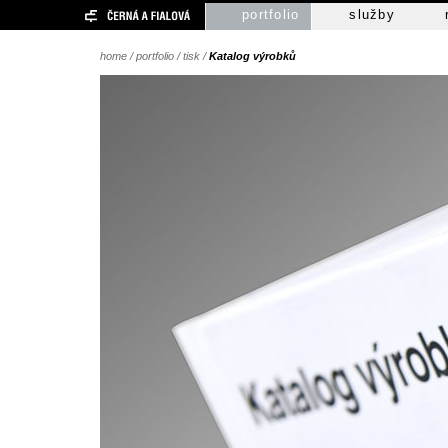
portfolio
služby
home
/
portfolio
/
tisk
/
Katalog výrobků