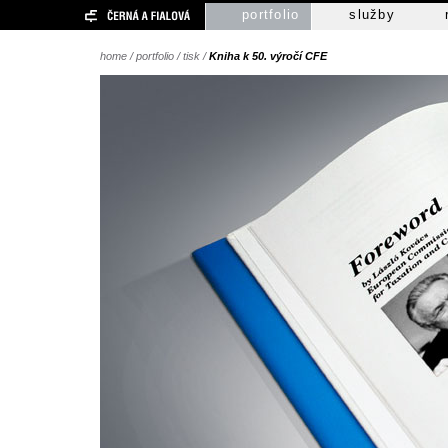
portfolio
služby
home
/
portfolio
/
tisk
/
Kniha k 50. výročí CFE