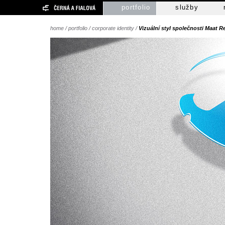
portfolio
služby
home
/
portfolio
/
corporate identity
/
Vizuální styl společnosti Maat R