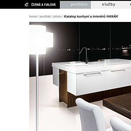
portfolio
služby
home
/
portfolio
/
photo
/
Katalog kuchyní a interiérů HANÁK