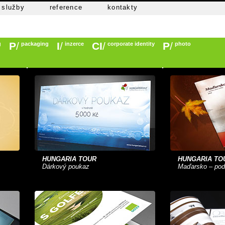
služby
reference
kontakty
P
/
I
/
CI
/
P
/
g
packaging
inzerce
corporate identity
photo
HUNGARIA TOUR
HUNGARIA TO
Dárkový poukaz
Maďarsko – pod