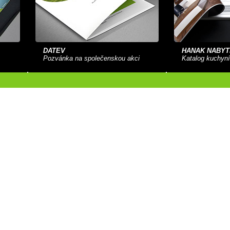
DATEV
HANÁK NÁBYT
Pozvánka na společenskou akci
Katalog kuchyní
ALLIUM
MEDAC
Prezentační sloha
Katalog vlasové