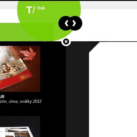
T
/
tisk
UR
zim, zima, svátky 2012