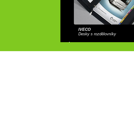
IVECO
Desky s rozdělovníky
U KASTELÁNA
Jídelní lístek Styl Yoshoku