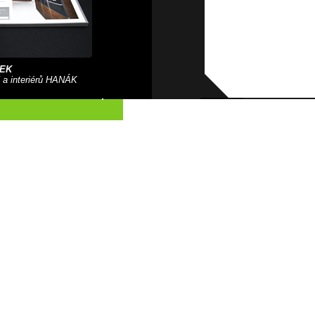
EK
 a interiérů HANÁK
 kosmetiky Alcina