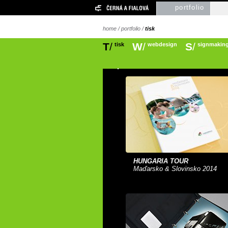
portfolio
home
/
portfolio
/
tisk
T
/
W
/
S
/
tisk
webdesign
signmakin
HUNGARIA TOUR
Maďarsko & Slovinsko 2014